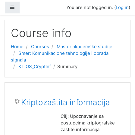
Skip to main content
Side panel
You are not logged in. (
Log in
)
Course info
Home
Courses
Master akademske studije
Smer: Komunikacione tehnologije i obrada
signala
KTIOS_CryptInf
Summary
Kriptozaštita informacija
Cilj: Upoznavanje sa
postupcima kriptografske
zaštite informacija